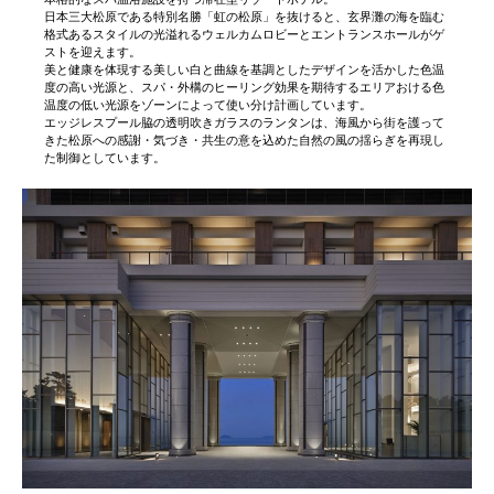
日本三大松原である特別名勝「虹の松原」を抜けると、玄界灘の海を臨む
格式あるスタイルの光溢れるウェルカムロビーとエントランスホールがゲ
ストを迎えます。
美と健康を体現する美しい白と曲線を基調としたデザインを活かした色温
度の高い光源と、スパ・外構のヒーリング効果を期待するエリアおける色
温度の低い光源をゾーンによって使い分け計画しています。
エッジレスプール脇の透明吹きガラスのランタンは、海風から街を護って
きた松原への感謝・気づき・共生の意を込めた自然の風の揺らぎを再現し
た制御としています。